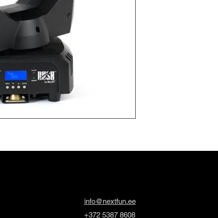
info@nextfun.ee
+372 5387 8608