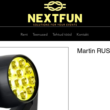
Rent
Teenused
Tehtud tööd
Kontakt
Martin RU