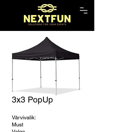
3x3 PopUp
Värvivalik:
Must
Valge